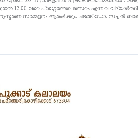
ജൂലൈ 20-ന് (തിങ്കളാഴ്ച) പൂക്കാട് കലാലയത്തിൽ നടക്കു
തൽ 12.00 വരെ പ്രശ്നോത്തരി മത്സരം എന്നിവ വിദ്യാർത്ഥികൾക
സ്മരണ സമ്മേളനം ആരംഭിക്കും. ചടങ്ങ് ഡോ. സച്ചിൻ ബാബു 