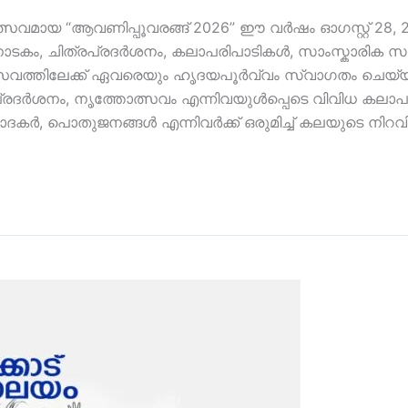
ോത്സവമായ “ആവണിപ്പൂവരങ്ങ് 2026” ഈ വർഷം ഓഗസ്റ്റ് 2
, നാടകം, ചിത്രപ്രദർശനം, കലാപരിപാടികൾ, സാംസ്കാരിക
സവത്തിലേക്ക് ഏവരെയും ഹൃദയപൂർവ്വം സ്വാഗതം ചെയ
ദർശനം, നൃത്തോത്സവം എന്നിവയുൾപ്പെടെ വിവിധ കലാപരിപാട
കർ, പൊതുജനങ്ങൾ എന്നിവർക്ക് ഒരുമിച്ച് കലയുടെ നിറവി