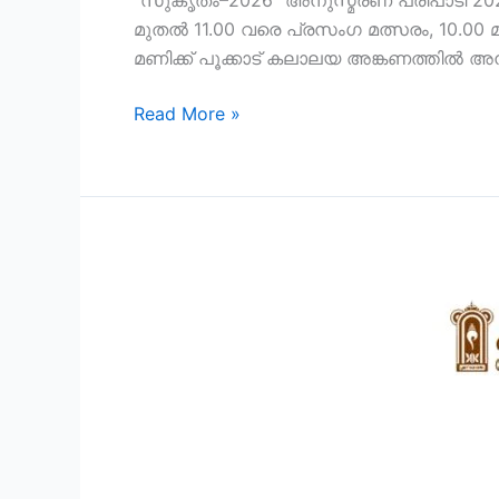
“സുകൃതം–2026” അനുസ്മരണ പരിപാടി 2026 
മുതൽ 11.00 വരെ പ്രസംഗ മത്സരം, 10.00 മു
മണിക്ക് പൂക്കാട് കലാലയ അങ്കണത്തിൽ അനു
Read More »
ആവണിപ്പൂവരങ്ങ്
2026
–
52-ാം
വാർഷികോത്സവം