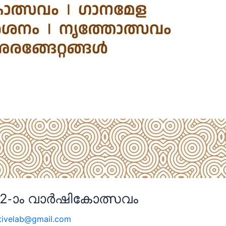
 52-ാം വാർഷികോത്സവം
tivelab@gmail.com