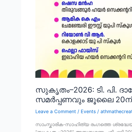
സുകൃതം–2026: ടി. പി. ദ
സമർപ്പണവും ജൂലൈ 20ന്
Leave a Comment
/
Events
/
athmathecrea
സാംസ്കാരിക-സാഹിത്യ രംഗത്തെ ശ്രദ്ധേയ 