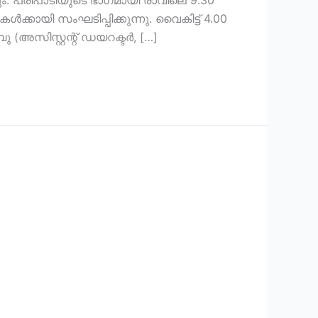
ം. പരിപാടിയുടെ ഭാഗമായി രാവിലെ 9.30
്കായി സംഘടിപ്പിക്കുന്നു. വൈകിട്ട് 4.00
(അസിസ്റ്റന്റ് ഡയറക്ടർ, […]