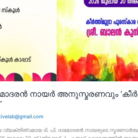
ാമോദരൻ നായർ അനുസ്മരണവും ‘കീർത്ത
tivelab@gmail.com
വ്യക്തിത്വമായ ടി. പി. ദാമോദരൻ നായരുടെ സ്മരണാർത്ഥം 