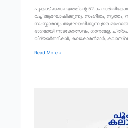
പൂക്കാട് കലാലയത്തിന്റെ 52-ാം വാർഷിക
വച്ച് ആഘോഷിക്കുന്നു. സംഗീതം, നൃത്തം
സംസ്കാരവും ആഘോഷിക്കുന്ന ഈ മഹോത്
ഭാഗമായി നാടകോത്സവം, ഗാനമേള, ചിത്രപ്ര
വിദ്യാർത്ഥികൾ, കലാകാരൻമാർ, കലാസ്വാദ
Read More »
പൂക്കാട്
കലാലയംകുട്ടികളുടെ
അവധിക്കാല
മഹോത്സവം
-കളിആട്ടം