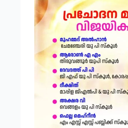
ദാമോദരൻ
നായർ
അനുസ്മരണവും
‘കീർത്തി
മുദ്ര’
പുരസ്കാര
സമർപ്പണവും
ജൂലൈ
20ന്